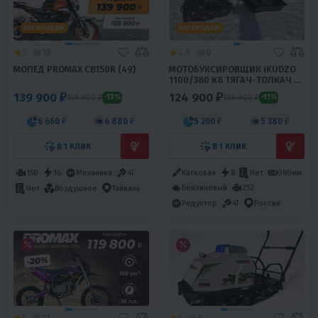
ХИТ ПРОДАЖ
ХИТ ПРОДАЖ
5
15
4.8
0
МОПЕД PROMAX CB150R (49)
МОТОБУКСИРОВЩИК IKUDZO
1100/380 К8 ТЯГАЧ-ТОЛКАЧ C
САНЯМИ
139 900 ₽
124 900 ₽
159 900 ₽
139 900 ₽
-13%
-11%
6 660 ₽
6 880 ₽
5 200 ₽
5 380 ₽
В 1 КЛИК
В 1 КЛИК
150
16
Механика
4T
Катковая
8
Нет
380мм
Бензиновый
252
Нет
Воздушное
Тайвань
Редуктор
4T
Россия
5
21
5
6