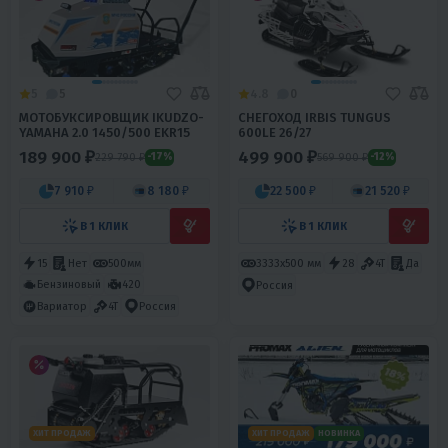
5
5
4.8
0
МОТОБУКСИРОВЩИК IKUDZO-
СНЕГОХОД IRBIS TUNGUS
YAMAHA 2.0 1450/500 EKR15
600LE 26/27
189 900 ₽
499 900 ₽
229 790 ₽
569 900 ₽
-17%
-12%
7 910 ₽
8 180 ₽
22 500 ₽
21 520 ₽
В 1 КЛИК
В 1 КЛИК
15
Нет
500мм
3333х500 мм
28
4T
Да
Бензиновый
420
Россия
Вариатор
4T
Россия
ХИТ ПРОДАЖ
ХИТ ПРОДАЖ
НОВИНКА