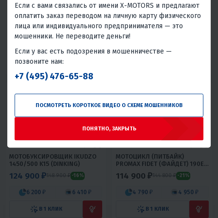
497 740 ₽
119 800 ₽
499 000 ₽
169 800 ₽
Если с вами связались от имени X-MOTORS и предлагают
-0%
-29%
оплатить заказ переводом на личную карту физического
22 400 ₽
21 430 ₽
5 410 ₽
5 590 ₽
лица или индивидуального предпринимателя — это
мошенники. Не переводите деньги!
В 1 КЛИК
В 1 КЛИК
Если у вас есть подозрения в мошенничестве —
3333х500 мм
26
4T
Да
150
11
Полуавтомат
4T
позвоните нам:
Россия
Нет
Воздушное
Тайвань
+7 (495) 476-65-88
ПОСМОТРЕТЬ КОРОТКОЕ ВИДЕО О СХЕМЕ МОШЕННИКОВ
ПОНЯТНО, ЗАКРЫТЬ
5
9
5
28
МОТОБУКСИРОВЩИК IKUDZO
МОТОЦИКЛ (ПИТБАЙК)
1450/500 K15 (DINKING)
PROMAX FIDET (ФАЙДЕТ) 190E
17/14
124 900 ₽
114 900 ₽
148 900 ₽
144 800 ₽
-16%
-21%
6 200 ₽
6 410 ₽
4 790 ₽
4 950 ₽
В 1 КЛИК
В 1 КЛИК