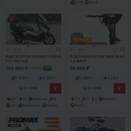
21/18
Китай
ХИТ ПРОДАЖ
5
31
4
0
МАКСИСКУТЕР PROMAX-HONDA
ЛОДОЧНЫЙ МОТОР MARLIN MP
PCX-250 (49)
9.8 AMHS
169 800 ₽
96 000 ₽
239 000 ₽
-29%
7 910 ₽
8 180 ₽
4 320 ₽
4 130 ₽
В 1 КЛИК
В 1 КЛИК
200
22
Вариатор
4T
9.8
2T
S
Румпель
Нет
Воздушное
Тайвань
Китай