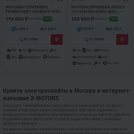
МОТОЦИКЛ (ПИТБАЙК)
МОТОБУКСИРОВЩИК IKUDZO
PROMAX FIDET (ФАЙДЕТ) 190E
2.0 1450/500 EKR20 (ДВС
PRO 17/14
DINKIN)
119 800 ₽
188 900 ₽
149 900 ₽
209 800 ₽
-20%
-10%
4 990 ₽
5 160 ₽
7 870 ₽
8 130 ₽
В 1 КЛИК
В 1 КЛИК
150
16
Механика
4T
20
Нет
500мм
Бензиновый
460
Нет
Воздушное
Тайвань
Вариатор
4T
Россия
Купите электроскейты в Москве в интернет-
магазине X-MOTORS
В каталоге " электроскейты" представлен большой выбор товаров в
наличии и под заказ. На все электроскейты действует гарантия от
произодителя. Выбирайте понравившуюся модель на сайте из широкого
ассортимента по фото, цене, отзывам, характеристикам с помощью
удобного фильтра.
Вы можете заказать электроскейты с быстрой доставкой в Москве и по
всей России: при заказе выберите магазин или пункт выдачи, из которого