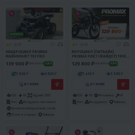
НОВИНКА
5
25
5
30
КВАДРОЦИКЛ PROMAX
МОТОЦИКЛ (ПИТБАЙК)
МАЙНКРАФТ 192 PRO
PROMAX FIDET (ФАЙДЕТ) 190E
MAX PRO LUX 19/16
139 900 ₽
129 800 ₽
189 900 ₽
159 800 ₽
-26%
-19%
5 830 ₽
6 020 ₽
5 410 ₽
5 590 ₽
В 1 КЛИК
В 1 КЛИК
150
18
Задний 2WD
150
18
Механика
4T
Нет
Воздушно-масляное
Нет
Воздушное
Тайвань
Хромомолибденовый сплав
15 лет и старше
Тайвань