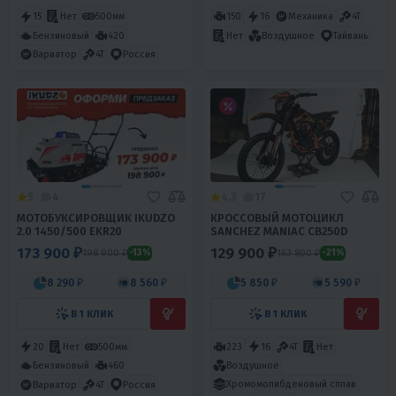
15
Нет
500мм
150
16
Механика
4T
Бензиновый
420
Нет
Воздушное
Тайвань
Вариатор
4T
Россия
5
4
4.3
17
МОТОБУКСИРОВЩИК IKUDZO
КРОССОВЫЙ МОТОЦИКЛ
2.0 1450/500 EKR20
SANCHEZ MANIAC CB250D
173 900 ₽
129 900 ₽
198 900 ₽
163 800 ₽
-13%
-21%
8 290 ₽
8 560 ₽
5 850 ₽
5 590 ₽
В 1 КЛИК
В 1 КЛИК
20
Нет
500мм
223
16
4T
Нет
Бензиновый
460
Воздушное
Хромомолибденовый сплав
Вариатор
4T
Россия