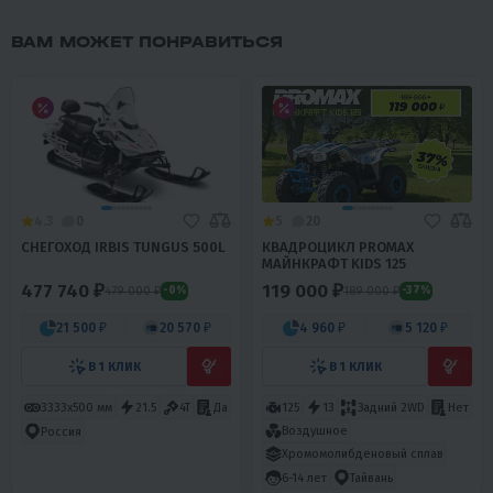
ВАМ МОЖЕТ ПОНРАВИТЬСЯ
4.3
0
5
20
СНЕГОХОД IRBIS TUNGUS 500L
КВАДРОЦИКЛ PROMAX
МАЙНКРАФТ KIDS 125
477 740 ₽
119 000 ₽
479 000 ₽
189 000 ₽
-0%
-37%
21 500 ₽
20 570 ₽
4 960 ₽
5 120 ₽
В 1 КЛИК
В 1 КЛИК
3333х500 мм
21.5
4T
Да
125
13
Задний 2WD
Нет
Воздушное
Россия
Хромомолибденовый сплав
6-14 лет
Тайвань