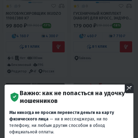
5
9
5
0
МОТОБУКСИРОВЩИК IKUDZO
ГУСЕНИЧНЫЙ КОМПЛЕКТ
1100/380 К7
(НАБОР) ДЛЯ КРОСС, ЭНДУРО
МОТОЦИКЛОВ PROMAX ALIEN
99 800 ₽
179 000 ₽
119 900 ₽
219 000 ₽
-17%
-18%
4 160 ₽
4 300 ₽
7 460 ₽
7 710 ₽
В 1 КЛИК
В 1 КЛИК
6
Нет
380мм
Тайвань
Бензиновый
196
Редуктор
4T
Россия
Важно: как не попасться на удочку
мошенников
Мы никогда не просим перевести деньги на карту
физического лица
— ни в мессенджерах, ни по
5
0
5
34
телефону, ни любым другим способом в обход
СНЕГОХОД IRBIS TUNGUS
МОПЕД PROMAX STREET CROSS
официальной оплаты.
500LE PRO
MAX 150 (49)