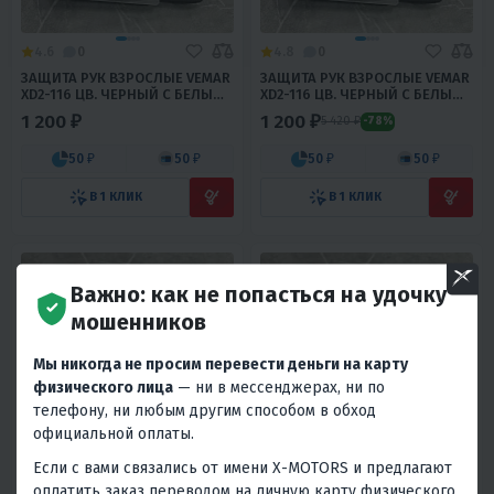
4.6
0
4.8
0
ЗАЩИТА РУК ВЗРОСЛЫЕ VEMAR
ЗАЩИТА РУК ВЗРОСЛЫЕ VEMAR
XD2-116 ЦВ. ЧЕРНЫЙ С БЕЛЫМ
XD2-116 ЦВ. ЧЕРНЫЙ С БЕЛЫМ
Р. S
Р. M
1 200 ₽
1 200 ₽
5 420 ₽
-78%
50 ₽
50 ₽
50 ₽
50 ₽
В 1 КЛИК
В 1 КЛИК
Важно: как не попасться на удочку
мошенников
Мы никогда не просим перевести деньги на карту
физического лица
— ни в мессенджерах, ни по
телефону, ни любым другим способом в обход
4.5
0
4.9
0
официальной оплаты.
ЗАЩИТА РУК ВЗРОСЛЫЕ VEMAR
ЗАЩИТА РУК ВЗРОСЛЫЕ VEMAR
Если с вами связались от имени X-MOTORS и предлагают
XD2-116 ЦВ. ЧЕРНЫЙ С БЕЛЫМ
XD2-116 ЦВ. ЧЕРНЫЙ С БЕЛЫМ
Р. L
Р. XL
оплатить заказ переводом на личную карту физического
4 930 ₽
-74%