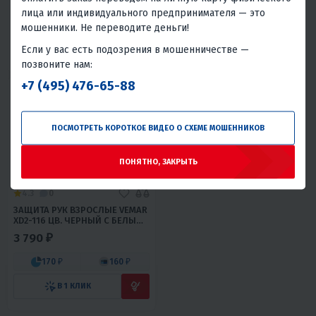
1 280 ₽
1 200 ₽
лица или индивидуального предпринимателя — это
60 ₽
60 ₽
50 ₽
50 ₽
мошенники. Не переводите деньги!
Если у вас есть подозрения в мошенничестве —
В 1 КЛИК
В 1 КЛИК
позвоните нам:
+7 (495) 476-65-88
ПОСМОТРЕТЬ КОРОТКОЕ ВИДЕО О СХЕМЕ МОШЕННИКОВ
ПОНЯТНО, ЗАКРЫТЬ
4.3
0
ЗАЩИТА РУК ВЗРОСЛЫЕ VEMAR
XD2-116 ЦВ. ЧЕРНЫЙ С БЕЛЫМ
Р. XS
3 790 ₽
170 ₽
160 ₽
В 1 КЛИК